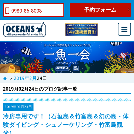
予約フォーム
0980-86-8008
2019年
2月
24日
>
2019月02月24日のブログ記事一覧
2019年
02月24日
冷房専用です！（石垣島＆竹富島＆幻の島・体
験ダイビング・シュノーケリング・竹富島観
光）