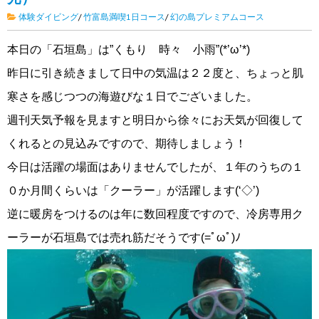
体験ダイビング
/
竹富島満喫1日コース
/
幻の島プレミアムコース
本日の「石垣島」は”くもり 時々 小雨”(*’ω’*)
昨日に引き続きまして日中の気温は２２度と、ちょっと肌
寒さを感じつつの海遊びな１日でございました。
週刊天気予報を見ますと明日から徐々にお天気が回復して
くれるとの見込みですので、期待しましょう！
今日は活躍の場面はありませんでしたが、１年のうちの１
０か月間くらいは「クーラー」が活躍します(‘◇’)ゞ
逆に暖房をつけるのは年に数回程度ですので、冷房専用ク
ーラーが石垣島では売れ筋だそうです(=ﾟωﾟ)ﾉ