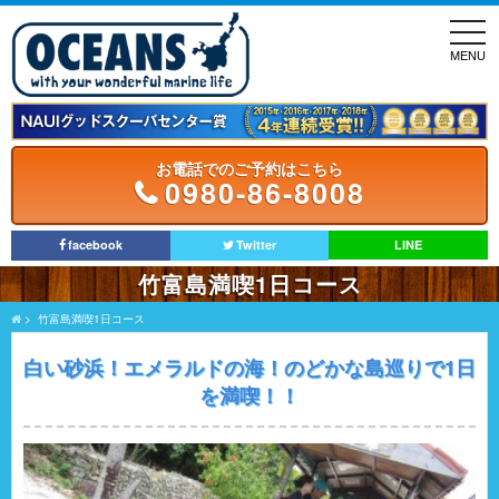
toggl
navig
MENU
お電話でのご予約はこちら
0980-86-8008
facebook
Twitter
LINE
竹富島満喫1日コース
>
竹富島満喫1日コース
白い砂浜！エメラルドの海！のどかな島巡りで1日
を満喫！！