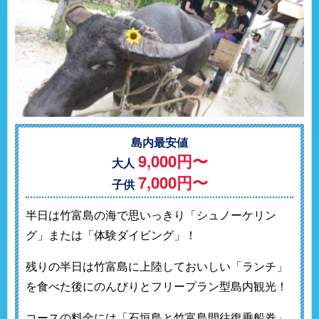
島内最安値
9,000円〜
大人
7,000円〜
子供
半日は竹富島の海で思いっきり「シュノーケリン
グ」または「体験ダイビング」！
残りの半日は竹富島に上陸しておいしい「ランチ」
を食べた後にのんびりとフリープラン型島内観光！
コースの料金には「石垣島と竹富島間往復乗船券」