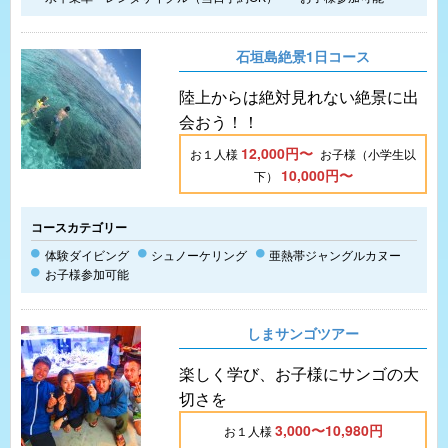
石垣島絶景1日コース
陸上からは絶対見れない絶景に出
会おう！！
12,000円〜
お１人様
お子様（小学生以
10,000円〜
下）
コースカテゴリー
体験ダイビング
シュノーケリング
亜熱帯ジャングルカヌー
お子様参加可能
しまサンゴツアー
楽しく学び、お子様にサンゴの大
切さを
3,000〜10,980円
お１人様