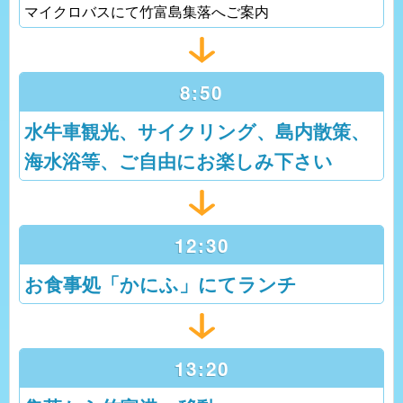
マイクロバスにて竹富島集落へご案内
8:50
水牛車観光、サイクリング、島内散策、
海水浴等、ご自由にお楽しみ下さい
12:30
お食事処「かにふ」にてランチ
13:20