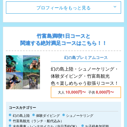
プロフィールをもっと見る
竹富島満喫1日コースと
関連する絶対満足コースはこちら！！
幻の島プレミアムコース
幻の島上陸・シュノーケリング・
体験ダイビング・竹富島観光
色々楽しめちゃう欲張りコース！
10,000円〜
8,000円〜
大人
子供
コースカテゴリー
幻の島上陸
体験ダイビング
シュノーケリング
竹富島観光（ランチ・船代込み）
水牛乗車・レンタサイクル（当日予約OK）
お子様参加可能