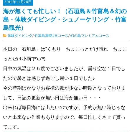
2019年
11月28日
海が無くても忙しい！（石垣島＆竹富島＆幻の
島・体験ダイビング・シュノーケリング・竹富
島観光）
体験ダイビング
/
竹富島満喫1日コース
/
幻の島プレミアムコース
本日の「石垣島」は”くもり ちょこっとだけ晴れ ちょこ
っとだけ小雨”(*’ω’*)
日中の気温は２５度でございましたが、曇り空な１日でし
たので暑さは感じず過ごし易い１日でした♪
今の時期はかなりお客様の数が少ない時期となっておりま
して、日記の更新が無い日は海が無い日・・・
出来れば毎日海には出たいのですが、予約が無い時じゃな
いと出来ない作業もありますので、毎日忙しくさせて貰っ
てます。