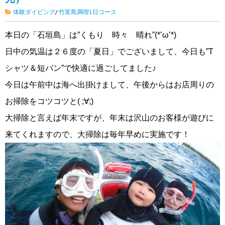
体験ダイビング
/
竹富島満喫1日コース
本日の「石垣島」は”くもり 時々 晴れ”(*’ω’*)
日中の気温は２６度の「夏日」でございまして、今日も”T
シャツ＆短パン”で快適に過ごしてました♪
今日は午前中は海へ出掛けまして、午後からはお店周りの
お掃除をコツコツと( ;∀;)
大掃除と言えば年末ですが、年末は沢山のお客様が遊びに
来てくれますので、大掃除は毎年早めに実施です！