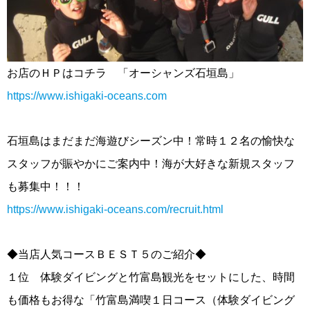
お店のＨＰはコチラ 「オーシャンズ石垣島」
https://www.ishigaki-oceans.com
石垣島はまだまだ海遊びシーズン中！常時１２名の愉快な
スタッフが賑やかにご案内中！海が大好きな新規スタッフ
も募集中！！！
https://www.ishigaki-oceans.com/recruit.html
◆当店人気コースＢＥＳＴ５のご紹介◆
１位 体験ダイビングと竹富島観光をセットにした、時間
も価格もお得な「竹富島満喫１日コース（体験ダイビング