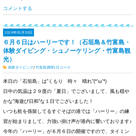
コメントする
2019年
05月30日
６月６日はハーリーです！（石垣島＆竹富島・
体験ダイビング・シュノーケリング・竹富島観
光）
体験ダイビング
/
竹富島満喫1日コース
本日の「石垣島」は”くもり 時々 晴れ”(*’ω’*)
日中の気温は２９度の「夏日」でございまして、風も穏や
かな”海遊び日和”な１日でございました！
いつも舩を係留してるすぐそばの港では「ハーリー」の練
習が始まりまして、力強い掛け声が港内に響いております♪
今年の「ハーリー」が６月６日の開催ですので、タイミン