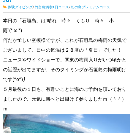
体験ダイビング
/
竹富島満喫1日コース
/
幻の島プレミアムコース
本日の「石垣島」は”晴れ 時々 くもり 時々 小
雨”(*’ω’*)
何だか忙しい空模様ですが、これが石垣島の梅雨の天気で
ございまして、日中の気温は２８度の「夏日」でした！
ニュースやワイドショーで、関東の梅雨入りがいつ頃かと
の話題が出てますが、そのタイミングが石垣島の梅雨明け
です(^o^)丿
５月最後の１日も、有難いことに海のご予約を頂いており
ましたので、元気に海へと出掛けて参りましたｍ（＾＾）
ｍ