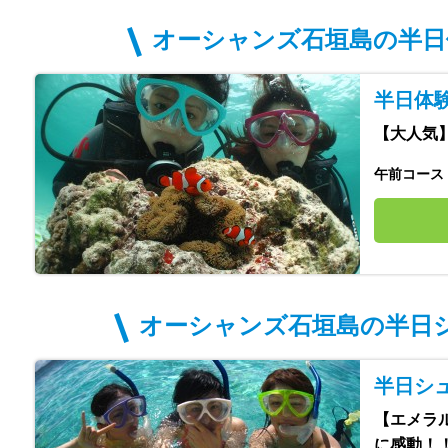
オーシャンズ石垣島の半日
半日体験
【大人気】
午前コース
オーシャンズ石垣島の半日
半日シュ
【エメラ
に感動！