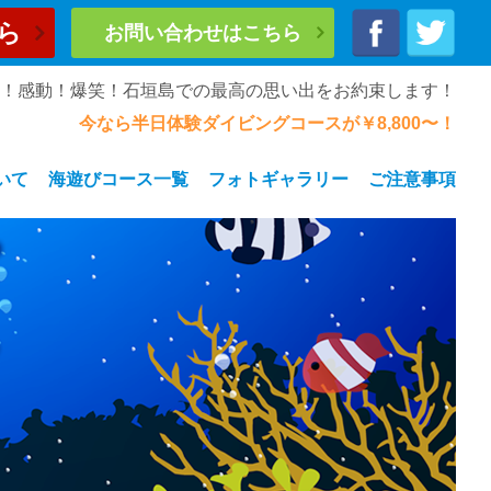
ら
お問い合わせはこちら
奮！感動！爆笑！石垣島での最高の思い出をお約束します！
今なら半日体験ダイビングコースが￥8,800〜！
いて
海遊びコース一覧
フォトギャラリー
ご注意事項