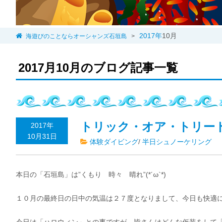
2017年
10月
海遊びのことならオーシャンズ石垣島
>
2017月10月のブログ記事一覧
トリック・オア・トリート
2017年
10月31日
体験ダイビング
/
半日シュノーケリング
本日の「石垣島」は”くもり 時々 晴れ”(*´ω`*)
１０月の最終日の日中の気温は２７度となりまして、今日も快適に