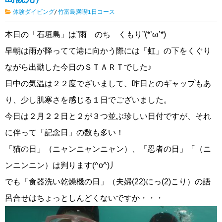
体験ダイビング
/
竹富島満喫1日コース
本日の「石垣島」は”雨 のち くもり”(*’ω’*)
早朝は雨が降ってて港に向かう際には「虹」の下をくぐり
ながら出勤した今日のＳＴＡＲＴでした♪
日中の気温は２２度でざいまして、昨日とのギャップもあ
り、少し肌寒さを感じる１日でございました。
今日は２月２２日と２が３つ並ぶ珍しい日付ですが、それ
に伴って「記念日」の数も多い！
「猫の日」（ニャンニャンニャン）、「忍者の日」「（ニ
ンニンニン）は判ります(^o^)丿
でも「食器洗い乾燥機の日」（夫婦(22)にっ(2)こり）の語
呂合せはちょっとしんどくないですか・・・