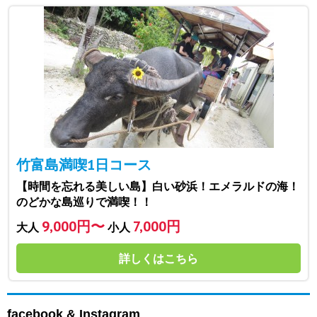
竹富島満喫1日コース
【時間を忘れる美しい島】白い砂浜！エメラルドの海！
のどかな島巡りで満喫！！
9,000円〜
7,000円
大人
小人
詳しくはこちら
facebook & Instagram