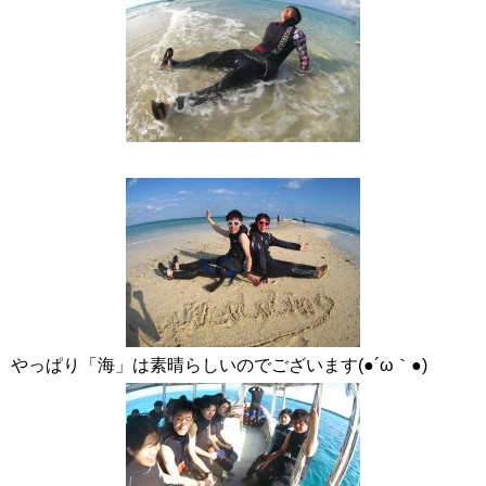
やっぱり「海」は素晴らしいのでございます(●´ω｀●)