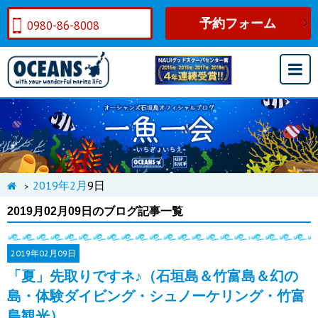
予約フォーム
0980-86-8008
2019年
2月
9日
>
2019月02月09日のブログ記事一覧
2019年
02月09日
「夏」先取りですネ♪（石垣島＆竹富島＆幻の
島・体験ダイビング・シュノーケリング・竹富
島観光）