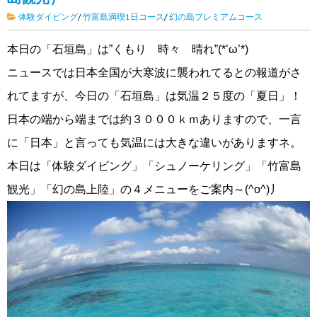
体験ダイビング
/
竹富島満喫1日コース
/
幻の島プレミアムコース
本日の「石垣島」は”くもり 時々 晴れ”(*’ω’*)
ニュースでは日本全国が大寒波に襲われてるとの報道がさ
れてますが、今日の「石垣島」は気温２５度の「夏日」！
日本の端から端までは約３０００ｋｍありますので、一言
に「日本」と言っても気温には大きな違いがありますネ。
本日は「体験ダイビング」「シュノーケリング」「竹富島
観光」「幻の島上陸」の４メニューをご案内～(^o^)丿