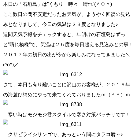
本日の「石垣島」は”くもり 時々 晴れ”(＾◇＾)
ここ数日の間不安定だったお天気が、ようやく回復の見込
みとなりまして、今日の気温は２３度となりました♪
週間天気予報をチェックすると、年明けの石垣島はずっ
と”晴れ模様”で、気温は２５度を毎日超える見込みとの事！
２０１７年の初日の出が今から楽しみになってきました＼
(^o^)／
さて、本日も有り難いことに沢山のお客様が、２０１６年
の海遊び納めにやって来てくれておりましたｍ（＾＾）ｍ
寒い時はモジモジ君スタイルで寒さ対策バッチリです！
クサビライシサンゴで、あっという間にタラコ唇～♪