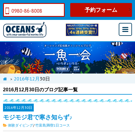
予約フォーム
0980-86-8008
2016年
12月
30日
>
2016月12月30日のブログ記事一覧
2016年
12月30日
モジモジ君で寒さ知らず♪
体験ダイビング
/
竹富島満喫1日コース