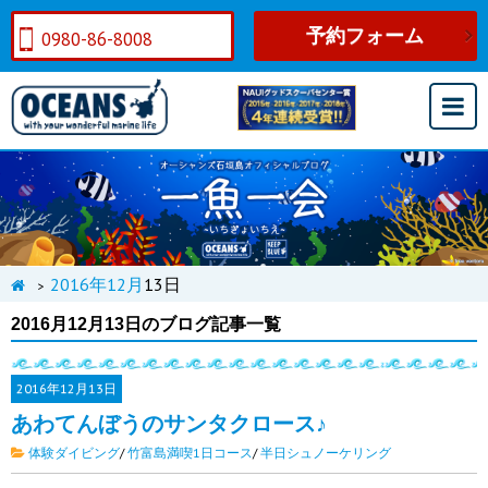
予約フォーム
0980-86-8008
2016年
12月
13日
>
2016月12月13日のブログ記事一覧
2016年
12月13日
あわてんぼうのサンタクロース♪
体験ダイビング
/
竹富島満喫1日コース
/
半日シュノーケリング