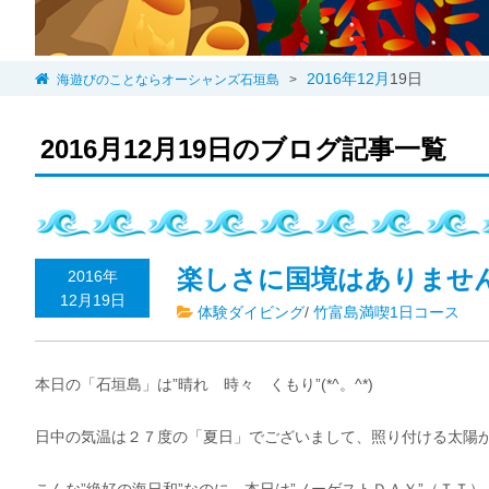
2016年
12月
19日
海遊びのことならオーシャンズ石垣島
>
2016月12月19日のブログ記事一覧
楽しさに国境はありませ
2016年
12月19日
体験ダイビング
/
竹富島満喫1日コース
本日の「石垣島」は”晴れ 時々 くもり”(*^。^*)
日中の気温は２７度の「夏日」でございまして、照り付ける太陽