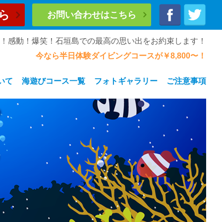
ら
お問い合わせはこちら
奮！感動！爆笑！石垣島での最高の思い出をお約束します！
今なら半日体験ダイビングコースが￥8,800〜！
いて
海遊びコース一覧
フォトギャラリー
ご注意事項