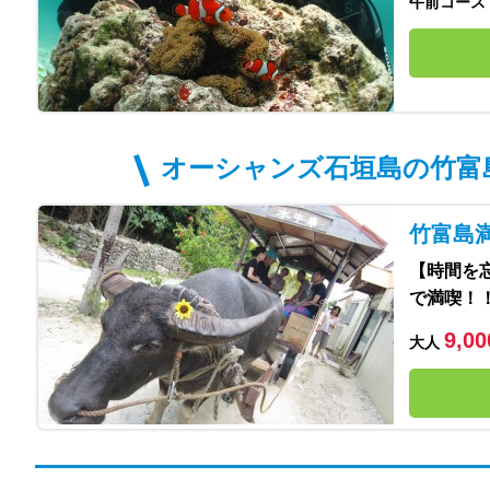
午前コース
オーシャンズ石垣島の竹富
竹富島
【時間を
で満喫！
9,0
大人