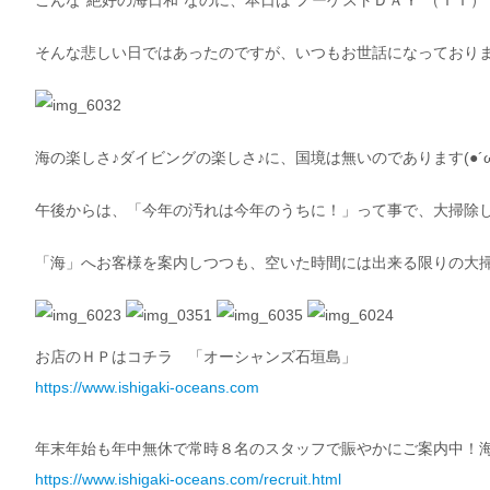
こんな”絶好の海日和”なのに、本日は”ノーゲストＤＡＹ”（ＴＴ）
そんな悲しい日ではあったのですが、いつもお世話になっております
海の楽しさ♪ダイビングの楽しさ♪に、国境は無いのであります(●´ω
午後からは、「今年の汚れは今年のうちに！」って事で、大掃除し
「海」へお客様を案内しつつも、空いた時間には出来る限りの大掃除
お店のＨＰはコチラ 「オーシャンズ石垣島」
https://www.ishigaki-oceans.com
年末年始も年中無休で常時８名のスタッフで賑やかにご案内中！
https://www.ishigaki-oceans.com/recruit.html