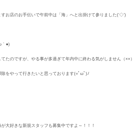
お店のお手伝いで午前中は「海」へと出掛けて参りました(‘◇’)ゞ
｀●)
てたのですが、やる事が多過ぎて年内中に終わる気がしません（××）
をやって行きたいと思っております(=ﾟωﾟ)ﾉ
海が大好きな新規スタッフも募集中ですよ～！！！