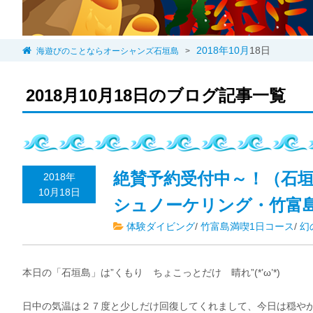
2018年
10月
18日
海遊びのことならオーシャンズ石垣島
>
2018月10月18日のブログ記事一覧
絶賛予約受付中～！（石
2018年
10月18日
シュノーケリング・竹富
体験ダイビング
/
竹富島満喫1日コース
/
幻
本日の「石垣島」は”くもり ちょこっとだけ 晴れ”(*’ω’*)
日中の気温は２７度と少しだけ回復してくれまして、今日は穏やか