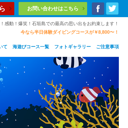
ら
お問い合わせはこちら
奮！感動！爆笑！石垣島での最高の思い出をお約束します！
今なら半日体験ダイビングコースが￥8,800〜！
いて
海遊びコース一覧
フォトギャラリー
ご注意事項