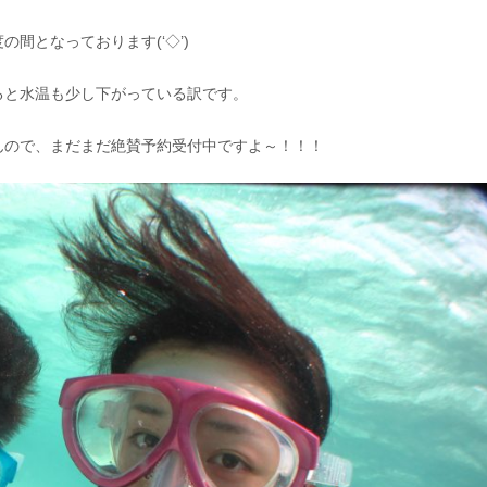
間となっております(‘◇’)ゞ
ると水温も少し下がっている訳です。
んので、まだまだ絶賛予約受付中ですよ～！！！