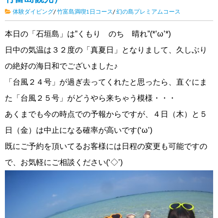
体験ダイビング
/
竹富島満喫1日コース
/
幻の島プレミアムコース
本日の「石垣島」は”くもり のち 晴れ”(*’ω’*)
日中の気温は３２度の「真夏日」となりまして、久しぶり
の絶好の海日和でございました♪
「台風２４号」が過ぎ去ってくれたと思ったら、直ぐにま
た「台風２５号」がどうやら来ちゃう模様・・・
あくまでも今の時点での予報からですが、４日（木）と５
日（金）は中止になる確率が高いです(‘ω’)
既にご予約を頂いてるお客様には日程の変更も可能ですの
で、お気軽にご相談ください(‘◇’)ゞ