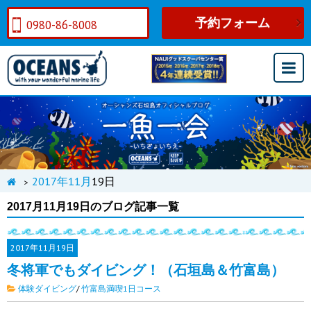
予約フォーム
0980-86-8008
2017年
11月
19日
>
2017月11月19日のブログ記事一覧
2017年
11月19日
冬将軍でもダイビング！（石垣島＆竹富島）
体験ダイビング
/
竹富島満喫1日コース