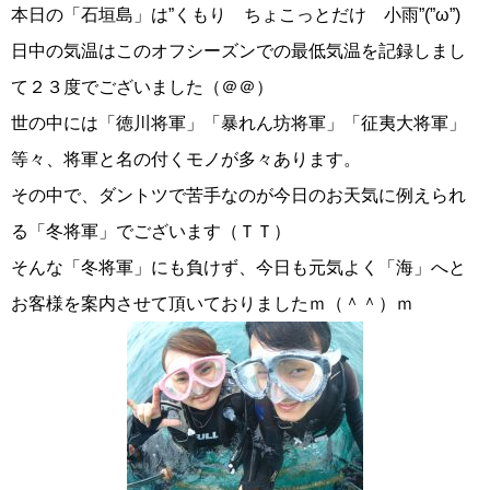
本日の「石垣島」は”くもり ちょこっとだけ 小雨”(”ω”)
日中の気温はこのオフシーズンでの最低気温を記録しまし
て２３度でございました（＠＠）
世の中には「徳川将軍」「暴れん坊将軍」「征夷大将軍」
等々、将軍と名の付くモノが多々あります。
その中で、ダントツで苦手なのが今日のお天気に例えられ
る「冬将軍」でございます（ＴＴ）
そんな「冬将軍」にも負けず、今日も元気よく「海」へと
お客様を案内させて頂いておりましたｍ（＾＾）ｍ