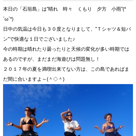
本日の「石垣島」は”晴れ 時々 くもり 夕方 小雨”(*
´ω`*)
日中の気温は今日も３０度となりまして、”Ｔシャツ＆短パ
ン”で快適な１日でございました♪
今の時期は晴れたり曇ったりと天候の変化が多い時期では
あるのですが、まだまだ海遊びは問題無し！
２０１７年の夏を満喫出来てない方は、この島であればま
だ間に合いますよ～(＾◇＾)