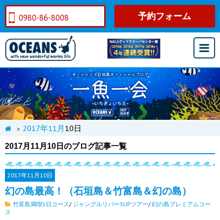
予約フォーム
0980-86-8008
2017年
11月
10日
>
2017月11月10日のブログ記事一覧
2017年
11月10日
幻の島最高！（石垣島＆竹富島＆幻の島）
竹富島満喫1日コース
/
ジャングルリバーSUPツアー
/
幻の島プレミアムコー
ス