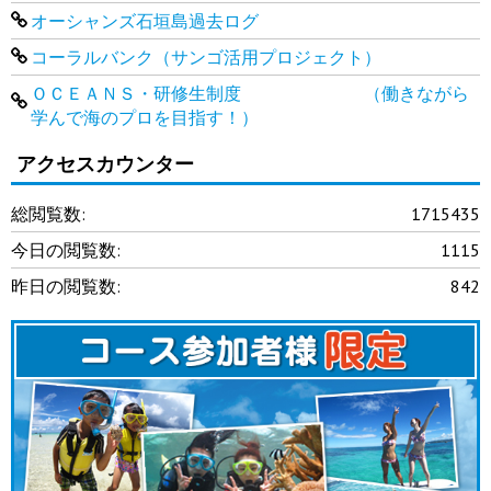
オーシャンズ石垣島過去ログ
コーラルバンク（サンゴ活用プロジェクト）
ＯＣＥＡＮＳ・研修生制度 （働きながら
学んで海のプロを目指す！）
アクセスカウンター
総閲覧数:
1715435
今日の閲覧数:
1115
昨日の閲覧数:
842