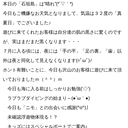
本日の「石垣島」は”晴れ”(*´▽｀*)
今日もご機嫌なお天気となりまして、気温は３２度の「真
夏日」でございました♪
遊びに来てくれたお客様は自分達の肌の黒さに驚くのです
が、実はまだまだ黒くなります・・・
７月に入る頃には、夜には「手の平」「足の裏」「歯」以
外は夜と同化して見えなくなります(=ﾟωﾟ)ﾉ
ホント有難いことに、今日も沢山のお客様に遊びに来て頂
いておりましたｍ（＾＾）ｍ
今日も海に入る前はしっかりお勉強(‘◇’)ゞ
ラブラブダイビングの始まり～(●´ω｀●)
今日も「ニモ」との出会いに感謝(^o^)丿
未確認浮遊物体現る！？
キッズにはスペシャルボートでご案内♪