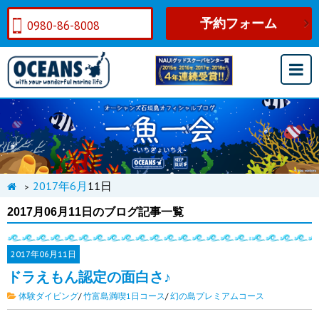
予約フォーム
0980-86-8008
2017年
6月
11日
>
2017月06月11日のブログ記事一覧
2017年
06月11日
ドラえもん認定の面白さ♪
体験ダイビング
/
竹富島満喫1日コース
/
幻の島プレミアムコース