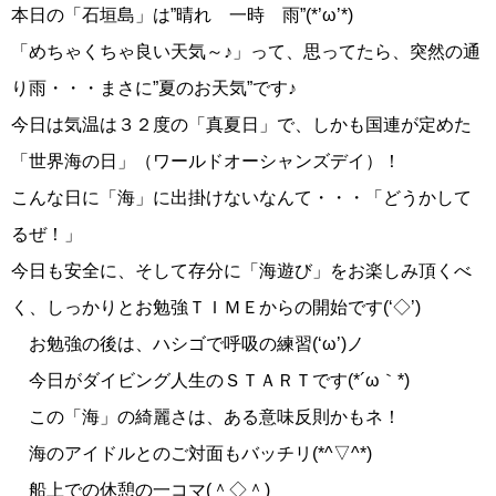
本日の「石垣島」は”晴れ 一時 雨”(*’ω’*)
「めちゃくちゃ良い天気～♪」って、思ってたら、突然の通
り雨・・・まさに”夏のお天気”です♪
今日は気温は３２度の「真夏日」で、しかも国連が定めた
「世界海の日」（ワールドオーシャンズデイ）！
こんな日に「海」に出掛けないなんて・・・「どうかして
るぜ！」
今日も安全に、そして存分に「海遊び」をお楽しみ頂くべ
く、しっかりとお勉強ＴＩＭＥからの開始です(‘◇’)ゞ
お勉強の後は、ハシゴで呼吸の練習(‘ω’)ノ
今日がダイビング人生のＳＴＡＲＴです(*´ω｀*)
この「海」の綺麗さは、ある意味反則かもネ！
海のアイドルとのご対面もバッチリ(*^▽^*)
船上での休憩の一コマ(＾◇＾)