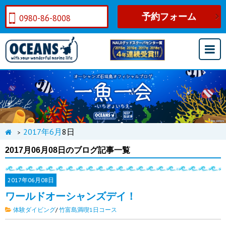
予約フォーム
0980-86-8008
2017年
6月
8日
>
2017月06月08日のブログ記事一覧
2017年
06月08日
ワールドオーシャンズデイ！
体験ダイビング
/
竹富島満喫1日コース