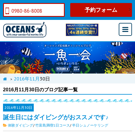
予約フォーム
0980-86-8008
2016年
11月
30日
>
2016月11月30日のブログ記事一覧
2016年
11月30日
誕生日にはダイビングがおススメです♪
体験ダイビング
/
竹富島満喫1日コース
/
半日シュノーケリング