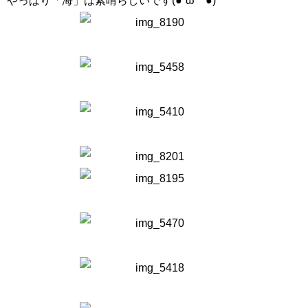
やっぱり「海」は素晴らしいです(●´ω｀●)