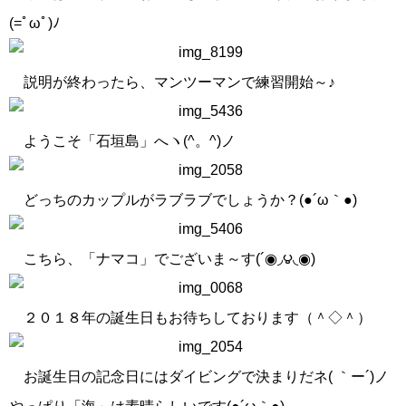
(=ﾟωﾟ)ﾉ
説明が終わったら、マンツーマンで練習開始～♪
ようこそ「石垣島」へヽ(^。^)ノ
どっちのカップルがラブラブでしょうか？(●´ω｀●)
こちら、「ナマコ」でございま～す(´◉◞౪◟◉)
２０１８年の誕生日もお待ちしております（＾◇＾）
お誕生日の記念日にはダイビングで決まりだネ( ｀ー´)ノ