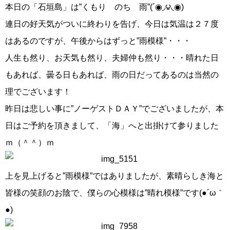
本日の「石垣島」は”くもり のち 雨”(´◉◞౪◟◉)
連日の好天気がついに終わりを告げ、今日は気温は２７度
はあるのですが、午後からはずっと”雨模様”・・・
人生も然り、お天気も然り、夫婦仲も然り・・・晴れた日
もあれば、曇る日もあれば、雨の日だってあるのは当然の
理でございます！
昨日は悲しい事に”ノーゲストＤＡＹ”でございましたが、本
日はご予約を頂きまして、「海」へと出掛けて参りました
ｍ（＾＾）ｍ
上を見上げると”雨模様”ではありましたが、素晴らしき海と
皆様の笑顔のお陰で、僕らの心模様は”晴れ模様”です(●´ω｀
●)