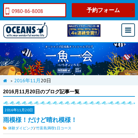
予約フォーム
0980-86-8008
2016年
11月
20日
>
2016月11月20日のブログ記事一覧
2016年
11月20日
雨模様！だけど晴れ模様！
体験ダイビング
/
竹富島満喫1日コース