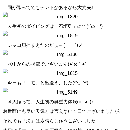
雨が降っててもテントがあるから大丈夫♪
人生初のダイビングは「石垣島」にて(*´ω｀*)
シャコ貝捕まえたのだぁ～( ｀ー´)ノ
水中からの祝電でございます(●´ω｀●)
今日も「ニモ」と出逢えました(*^。^*)
４人揃って、人生初の無重力体験(=ﾟωﾟ)ﾉ
お世辞にも良い天気とは言えない１日でございましたが、
それでも「海」は素晴らしゅうございました！