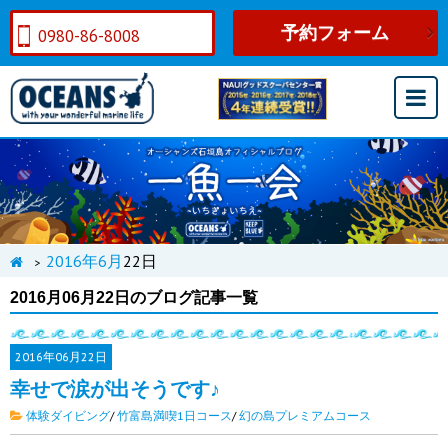
予約フォーム
0980-86-8008
2016年
6月
22日
>
2016月06月22日のブログ記事一覧
2016年
06月22日
幸せで涙が出そうです♪
体験ダイビング
/
竹富島満喫1日コース
/
幻の島プレミアムコース