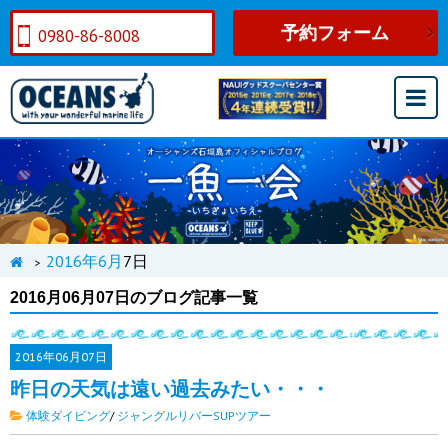
予約フォーム
0980-86-8008
2016年
6月
7日
>
2016月06月07日のブログ記事一覧
2016年
06月07日
昨日の天気は遠い過去みたい・・・
体験ダイビング
/
ジャングルリバーSUPツアー