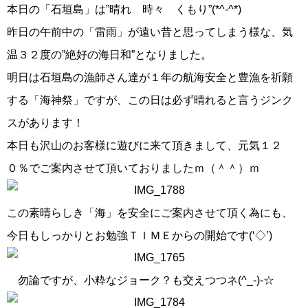
本日の「石垣島」は”晴れ 時々 くもり”(*^-^*)
昨日の午前中の「雷雨」が遠い昔と思ってしまう様な、気
温３２度の”絶好の海日和”となりました。
明日は石垣島の漁師さん達が１年の航海安全と豊漁を祈願
する「海神祭」ですが、この日は必ず晴れると言うジンク
スがあります！
本日も沢山のお客様に遊びに来て頂きまして、元気１２
０％でご案内させて頂いておりましたｍ（＾＾）ｍ
この素晴らしき「海」を安全にご案内させて頂く為にも、
今日もしっかりとお勉強ＴＩＭＥからの開始です(‘◇’)ゞ
勿論ですが、小粋なジョーク？も交えつつネ(^_-)-☆