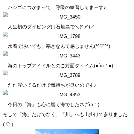
ハシゴにつかまって、呼吸の練習してま～す♪
人生初のダイビングは石垣島で＼(^o^)／
水着で泳いでも、寒さなんて感じません(*^▽^*)
海のトップアイドルとのご対面タ～イム(●´ω｀●)
ただ浮いてるだけで気持ちが良いのです♪
今日の「海」も心に響く海でしたネ(*´ω｀)
そして「海」だけでなく、「川」へも出掛けて参りました
(‘◇’)ゞ