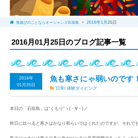
2016年
1月
25日
海遊びのことならオーシャンズ石垣島
>
2016月01月25日のブログ記事一覧
魚も寒さにゃ弱いのです
2016年
01月25日
日常
/
体験ダイビング
本日の「石垣島」は”くもり”ヽ(・∀・)ノ
昨日に比べると寒さはかなり和らいではくれたのですが、それで