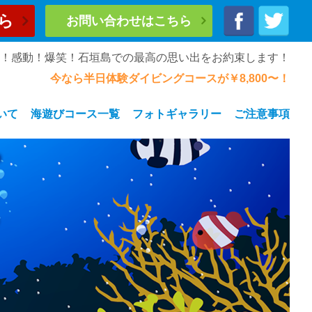
ら
お問い合わせはこちら
奮！感動！爆笑！石垣島での最高の思い出をお約束します！
今なら半日体験ダイビングコースが￥8,800〜！
いて
海遊びコース一覧
フォトギャラリー
ご注意事項