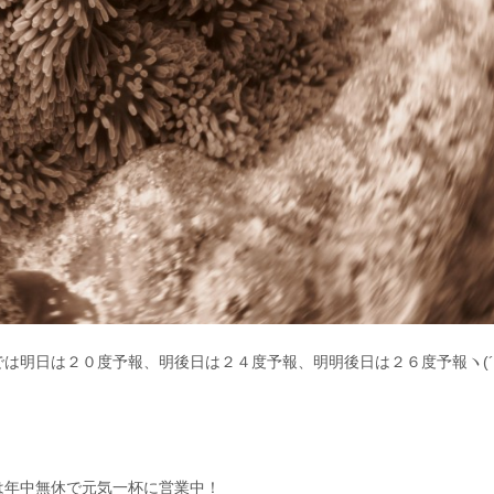
は明日は２０度予報、明後日は２４度予報、明明後日は２６度予報ヽ(
は年中無休で元気一杯に営業中！