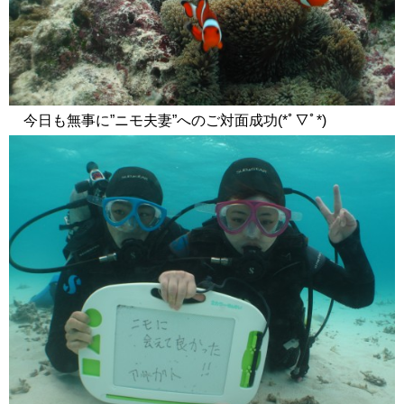
今日も無事に”ニモ夫妻”へのご対面成功(*ﾟ▽ﾟ*)