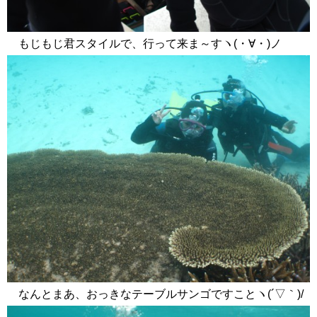
もじもじ君スタイルで、行って来ま～すヽ(・∀・)ノ
なんとまあ、おっきなテーブルサンゴですことヽ(´▽｀)/