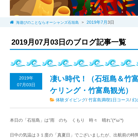
2019年
7月
3日
海遊びのことならオーシャンズ石垣島
>
2019月07月03日のブログ記事一覧
凄い時代！（石垣島＆竹
2019年
07月03日
ケリング・竹富島観光）
体験ダイビング
/
竹富島満喫1日コース
/
幻
本日の「石垣島」は”雨 のち くもり 時々 晴れ”(*’ω’*)
日中の気温は３１度の「真夏日」でございましたが、出航前の時