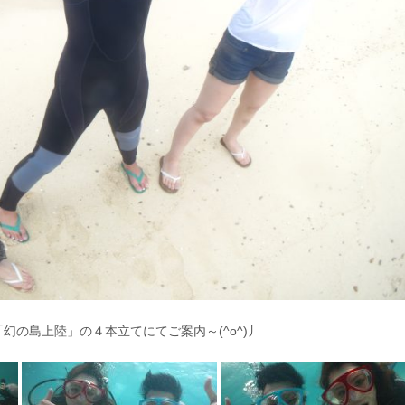
の島上陸」の４本立てにてご案内～(^o^)丿