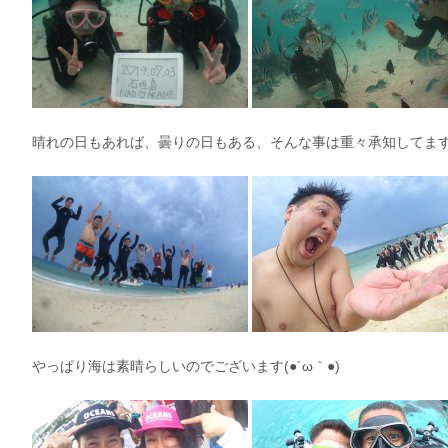
晴れの日もあれば、曇りの日もある、そんな事は重々承知してま
やっぱり海は素晴らしいのでございます(●´ω｀●)