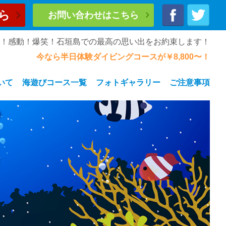
ら
お問い合わせはこちら
奮！感動！爆笑！石垣島での最高の思い出をお約束します！
今なら半日体験ダイビングコースが￥8,800〜！
いて
海遊びコース一覧
フォトギャラリー
ご注意事項