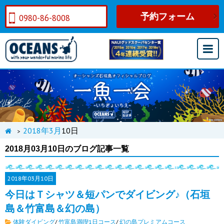
予約フォーム
0980-86-8008
2018年
3月
10日
>
2018月03月10日のブログ記事一覧
2018年
03月10日
今日はＴシャツ＆短パンでダイビング♪（石垣
島＆竹富島＆幻の島）
体験ダイビング
/
竹富島満喫1日コース
/
幻の島プレミアムコース