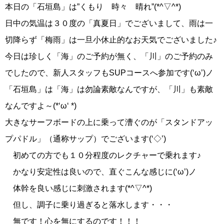
本日の「石垣島」は”くもり 時々 晴れ”(*^▽^*)
日中の気温は３０度の「真夏日」でございまして、雨は一
切降らず「梅雨」は一旦小休止的なお天気でございました♪
今日は珍しく「海」のご予約が無く、「川」のご予約のみ
でしたので、新人スタッフもSUPコースへ参加です(‘ω’)ノ
「石垣島」は「海」は勿論素敵なんですが、「川」も素敵
なんですよ～(*‘ω‘ *)
大きなサーフボードの上に乗って漕ぐのが「スタンドアッ
プパドル」（通称サップ）でございます(‘◇’)ゞ
初めての方でも１０分程度のレクチャーで乗れます♪
かなり安定性は良いので、直ぐこんな感じに(‘ω’)ノ
体幹を良い感じに刺激されます(*^▽^*)
但し、調子に乗り過ぎると落水します・・・
無です！心を無にするのです！！！