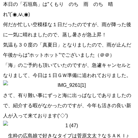
本日の「石垣島」は”くもり のち 雨 のち 晴
れ”(´◉◞౪◟◉)
何だか忙しい空模様な１日だったのですが、雨が降った後
に一気に晴れましたので、蒸し暑さが急上昇！
気温も３０度の「真夏日」となりましたので、雨が止んだ
午後からは”ホットホット”でございました（＠＠）
「海」のご予約も頂いていたのですが、急遽キャンセルと
なりまして、今日は１日ＧＷ準備に追われておりました。
さて、有り難い事にずっと海に出っぱなしでありましたの
で、紹介する暇がなかったのですが、今年も活きの良い新
人が入って来ております(‘◇’)ゞ
生粋の広島娘で好きなタイプは菅原文太？なＳＡＫＩ♪