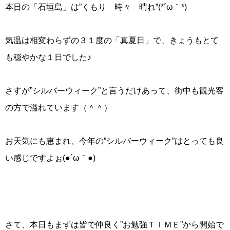
本日の「石垣島」は”くもり 時々 晴れ”(*´ω｀*)
気温は相変わらずの３１度の「真夏日」で、きょうもとて
も穏やかな１日でした♪
さすが”シルバーウィーク”と言うだけあって、街中も観光客
の方で溢れています（＾＾）
お天気にも恵まれ、今年の”シルバーウィーク”はとっても良
い感じですよぉ(●´ω｀●)
さて、本日もまずは皆で仲良く”お勉強ＴＩＭＥ”から開始で