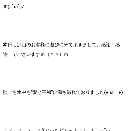
す(=ﾟωﾟ)ﾉ
本日も沢山のお客様に遊びに来て頂きまして、感謝！感
謝！でございますｍ（＾＾）ｍ
陸上も水中も”愛と平和”に満ち溢れておりました(●´ω｀●)
「フ、フ、フ、フグとったどぉ～！！！」( ｀ー´)ノ