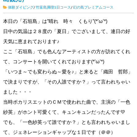
体験ダイビング
/
竹富島満喫1日コース
/
幻の島プレミアムコース
本日の「石垣島」は”晴れ 時々 くもり”(*’ω’*)
日中の気温は２８度の「夏日」でございまして、連日の好
天気に恵まれております♪
ここ「石垣島」でも色んなアーティストの方が訪れてくれ
て、コンサートを開いてくれております(*’ω’*)
「いつま～でも変わらぬ～愛を♪」と来ると「織田 哲郎」
で決まりですが、「その人誰ですか？」って言われちゃい
ました・・・
当時ポカリスエットのＣＭで使われた曲で、主演の「一色
紗英」がホント可愛くて、キュンキュンだったんです💛
でも、「一色紗英って誰ですか？」とも言われちゃいまし
て、ジェネレーションギャップな１日です（＠＠）