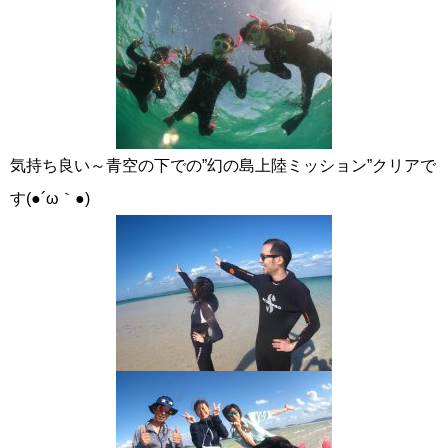
気持ち良い～青空の下での”幻の島上陸ミッション”クリアで
す(●´ω｀●)