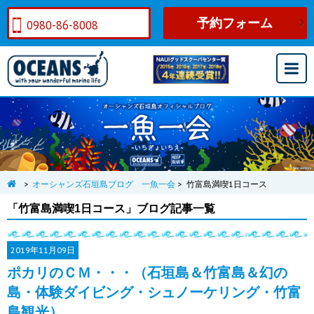
予約フォーム
0980-86-8008
>
オーシャンズ石垣島ブログ 一魚一会
>
竹富島満喫1日コース
「竹富島満喫1日コース」ブログ記事一覧
2019年
11月09日
ポカリのＣＭ・・・（石垣島＆竹富島＆幻の
島・体験ダイビング・シュノーケリング・竹富
島観光）