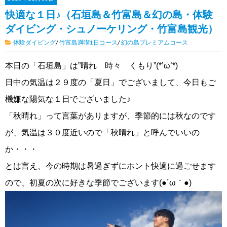
快適な１日♪（石垣島＆竹富島＆幻の島・体験
ダイビング・シュノーケリング・竹富島観光）
体験ダイビング
/
竹富島満喫1日コース
/
幻の島プレミアムコース
本日の「石垣島」は”晴れ 時々 くもり”(*’ω’*)
日中の気温は２９度の「夏日」でございまして、今日もご
機嫌な陽気な１日でございました♪
「秋晴れ」って言葉がありますが、季節的には秋なのです
が、気温は３０度近いので「秋晴れ」と呼んでいいの
か・・・
とは言え、今の時期は暑過ぎずにホント快適に過ごせます
ので、初夏の次に好きな季節でございます(●´ω｀●)