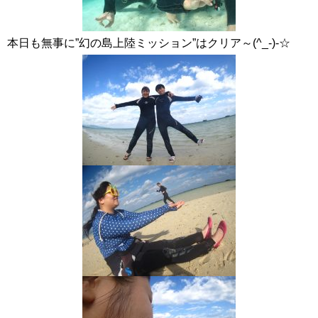
本日も無事に”幻の島上陸ミッション”はクリア～(^_-)-☆