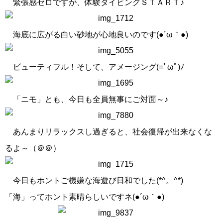
緊張感ゼロですが、体験ダイビングＳＴＡＲＴ♪
海底に広がる白い砂地が心地良いのです(●´ω｀●)
ビューティフル！そして、アメージング(=ﾟωﾟ)ﾉ
「ニモ」とも、今日も全員無事にご対面～♪
あんまりリラックスし過ぎると、社会復帰が出来なくな
るよ～（＠＠）
今日もホントご機嫌な海遊び日和でした(*^。^*)
「海」ってホント素晴らしいですネ(●´ω｀●)