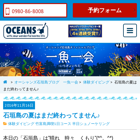
予約フォーム
0980-86-8008
>
オーシャンズ石垣島ブログ 一魚一会
>
体験ダイビング
>
石垣島の夏は
まだ終わってません♪
2016年
11月16日
石垣島の夏はまだ終わってません♪
体験ダイビング
竹富島満喫1日コース
半日シュノーケリング
本日の「石垣島」は”晴れ 時々 くもり”(*^。^*)