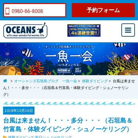
予約フォーム
0980-86-8008
>
オーシャンズ石垣島ブログ 一魚一会
>
体験ダイビング
>
台風は来ませ
ん！・・・多分・・・（石垣島＆竹富島・体験ダイビング・シュノーケリン
グ）
2018年
10月26日
台風は来ません！・・・多分・・・（石垣島＆
竹富島・体験ダイビング・シュノーケリング）
体験ダイビング
半日シュノーケリング