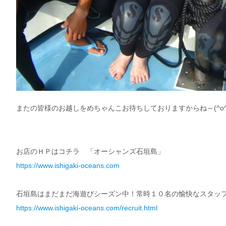
またの皆様のお越しをめちゃんこお待ちしておりますからね～(^o^
お店のＨＰはコチラ 「オーシャンズ石垣島」
https://www.ishigaki-oceans.com
石垣島はまだまだ海遊びシーズン中！常時１０名の愉快なスタッ
https://www.ishigaki-oceans.com/recruit.html