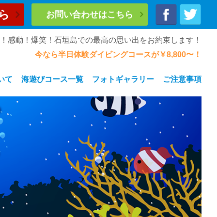
ら
お問い合わせはこちら
奮！感動！爆笑！石垣島での最高の思い出をお約束します！
今なら半日体験ダイビングコースが￥8,800〜！
いて
海遊びコース一覧
フォトギャラリー
ご注意事項