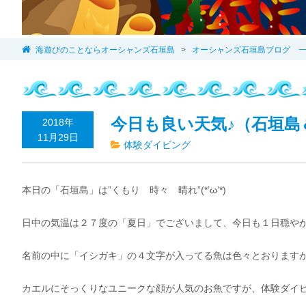
海遊びのことならオーシャンズ石垣島
>
オーシャンズ石垣島ブログ 
今日も良い天気♪（石垣島
2018年
11月29日
体験ダイビング
本日の「石垣島」は”くもり 時々 晴れ”(*’ω’*)
日中の気温は２７度の「夏日」でございまして、今日も１日穏やか
名前の中に「イシガキ」の４文字が入ってる魚は色々とおります
カエルにそっくりなユニークな顔が人気のお魚ですが、体験ダイビン