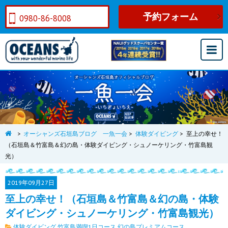
予約フォーム
0980-86-8008
>
オーシャンズ石垣島ブログ 一魚一会
>
体験ダイビング
>
至上の幸せ！
（石垣島＆竹富島＆幻の島・体験ダイビング・シュノーケリング・竹富島観
光）
2019年
09月27日
至上の幸せ！（石垣島＆竹富島＆幻の島・体験
ダイビング・シュノーケリング・竹富島観光）
体験ダイビング
竹富島満喫1日コース
幻の島プレミアムコース