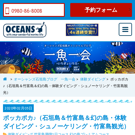
予約フォーム
0980-86-8008
>
オーシャンズ石垣島ブログ 一魚一会
>
体験ダイビング
>
ポッカポカ
♪（石垣島＆竹富島＆幻の島・体験ダイビング・シュノーケリング・竹富島観
光）
2020年
02月03日
ポッカポカ♪（石垣島＆竹富島＆幻の島・体験
ダイビング・シュノーケリング・竹富島観光）
体験ダイビング
竹富島満喫1日コース
幻の島プレミアムコース