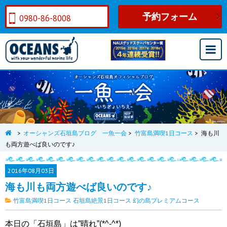
予約フォーム
0980-86-8008
>
オーシャンズ石垣島ブログ 一魚一会
>
竹富島満喫1日コース
>
海も川
も両方遊べば良いのです♪
2016年
08月03日
海も川も両方遊べば良いのです♪
竹富島満喫1日コース
石垣島絶景1日コース
幻の島プレミアムコース
本日の「石垣島」は”晴れ”(*^-^*)