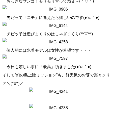
おっきなサンゴ！モリモリ育ってねぇ～(＾◇＾)
男だって「ニモ」に逢えたら嬉しいのです(●´ω｀●)
チビッ子は遊びまくりのはしゃぎまくり(*^▽^*)
個人的には水着モデルは女性が希望です・・・
今日も嬉しい事に「最高」頂きました(●´ω｀●)
そして”幻の島上陸ミッション”も、好天気のお蔭で楽々クリ
ア＼(^o^)／