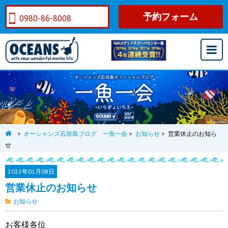
予約フォーム
0980-86-8008
>
オーシャンズ石垣島ブログ 一魚一会
>
お知らせ
>
営業休止のお知ら
せ
2022年
01月08日
営業休止のお知らせ
お知らせ
お客様各位