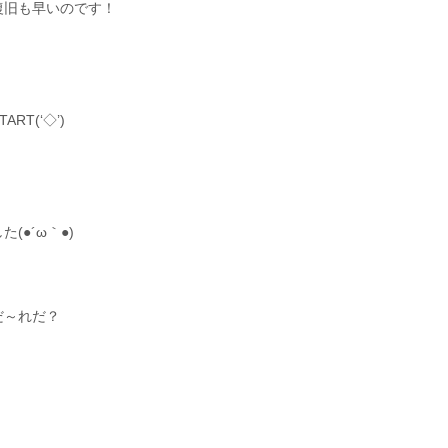
復旧も早いのです！
T(‘◇’)ゞ
●´ω｀●)
だ～れだ？