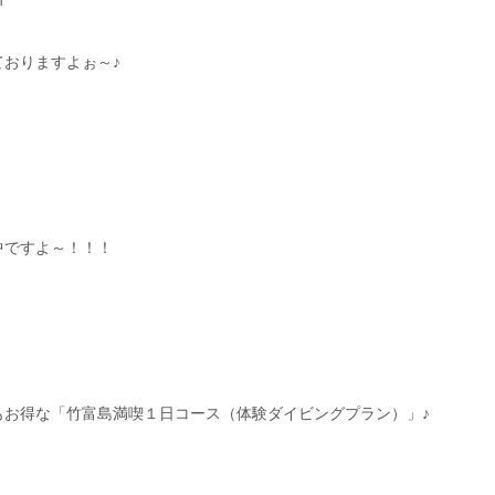
ｍ
おりますよぉ～♪
中ですよ～！！！
もお得な「竹富島満喫１日コース（体験ダイビングプラン）」♪