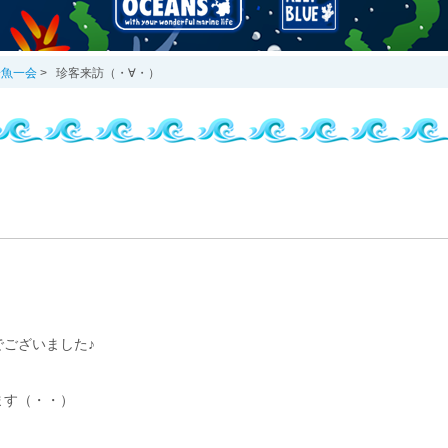
一魚一会
>
珍客来訪（・∀・）
ございました♪
ます（・・）