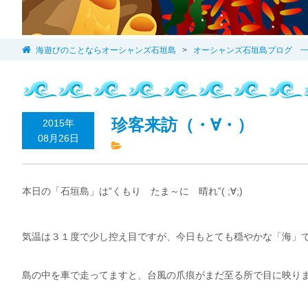
海遊びのことならオーシャンズ石垣島
>
オーシャンズ石垣島ブログ 
珍客来訪（・∀・）
2015年
08月26日
本日の「石垣島」は”くもり たま～に 晴れ”( ;∀;)
気温は３１度で少し控え目ですが、今日もとても穏やかな「海」で
島の中を車で走ってますと、台風の爪痕がまだ至る所で目に映り