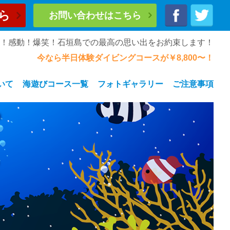
ら
お問い合わせはこちら
奮！感動！爆笑！石垣島での最高の思い出をお約束します！
今なら半日体験ダイビングコースが￥8,800〜！
いて
海遊びコース一覧
フォトギャラリー
ご注意事項