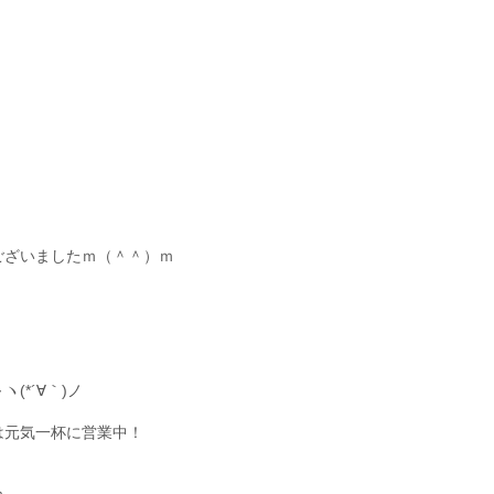
ございましたｍ（＾＾）ｍ
*´∀｀)ノ
は元気一杯に営業中！