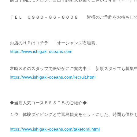
前日予約はモチロン、当日予約も大歓迎でございますｍ（＾＾）
ＴＥＬ ０９８０－８６－８００８ 皆様のご予約をお待ちして
お店のＨＰはコチラ 「オーシャンズ石垣島」
https://www.ishigaki-oceans.com
常時８名のスタッフで賑やかにご案内中！ 新規スタッフも募集
https://www.ishigaki-oceans.com/recruit.html
◆当店人気コースＢＥＳＴ５のご紹介◆
１位 体験ダイビングと竹富島観光をセットにした、時間も価格
https://www.ishigaki-oceans.com/taketomi.html