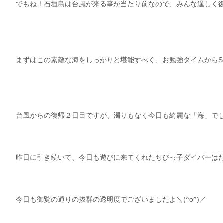
でもね！石垣島は台風が来る事が当たり前なので、みんな逞しく
まずはこの素敵な海をしっかりと堪能すべく、お勉強タイムからSTAR
台風からの復帰２日目ですが、濁りもなく今日も綺麗な「海」でした(
昨日に引き続いて、今日も遊びに来てくれたちびっ子ダイバーは
今日も御覧の通りの抜群の透明度でございましたよ＼(^o^)／