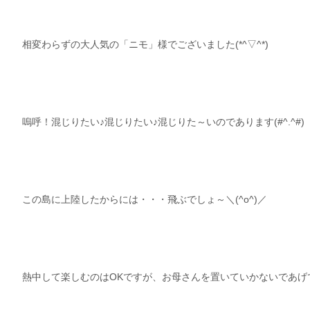
相変わらずの大人気の「ニモ」様でございました(*^▽^*)
嗚呼！混じりたい♪混じりたい♪混じりた～いのであります(#^.^#)
この島に上陸したからには・・・飛ぶでしょ～＼(^o^)／
熱中して楽しむのはOKですが、お母さんを置いていかないであげ