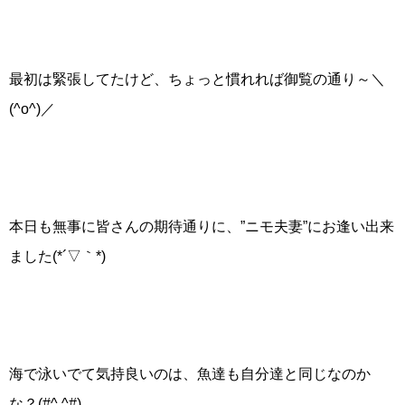
最初は緊張してたけど、ちょっと慣れれば御覧の通り～＼
(^o^)／
本日も無事に皆さんの期待通りに、”ニモ夫妻”にお逢い出来
ました(*´▽｀*)
海で泳いでて気持良いのは、魚達も自分達と同じなのか
な？(#^.^#)