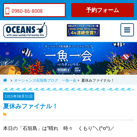
予約フォーム
0980-86-8008
>
オーシャンズ石垣島ブログ 一魚一会
>
夏休みファイナル！
2015年
08月31日
夏休みファイナル！
本日の「石垣島」は”晴れ 時々 くもり”＼(^o^)／