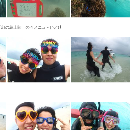
の島上陸」の４メニュ～(^o^)丿