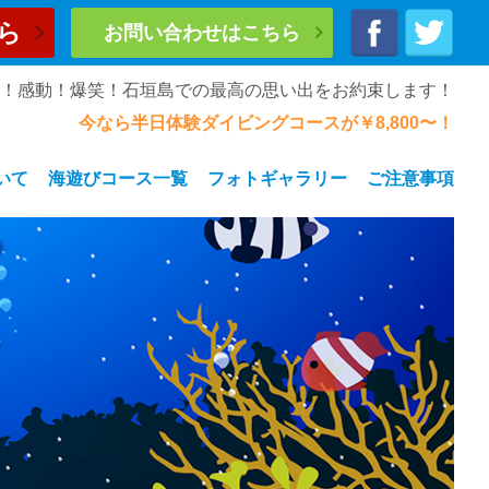
ら
お問い合わせはこちら
奮！感動！爆笑！石垣島での最高の思い出をお約束します！
今なら半日体験ダイビングコースが￥8,800〜！
いて
海遊びコース一覧
フォトギャラリー
ご注意事項