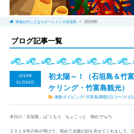
2019年
海遊びのことならオーシャンズ石垣島
>
ブログ記事一覧
初太陽～！（石垣島＆竹
2019年
01月04日
ケリング・竹富島観光）
体験ダイビング
/
竹富島満喫1日コース
/
幻
本日の「石垣島」は”くもり ちょこっと 晴れ”(*’ω’*)
２０１９年の年が明けて、初めて太陽が顔を見せてくれまして、日