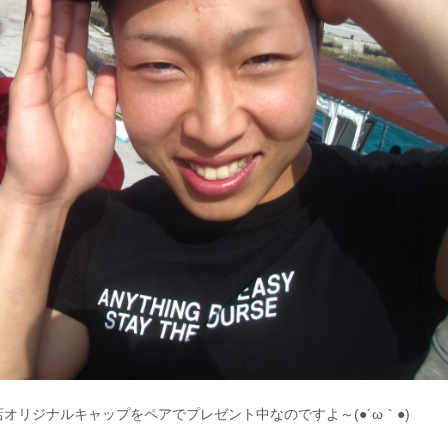
リジナルキャップをペアでプレゼント中なのですよ～(●´ω｀●)