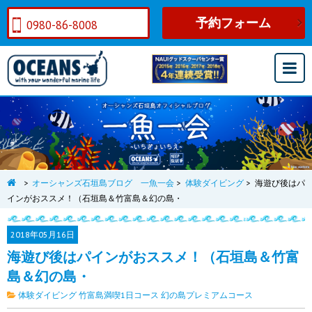
予約フォーム
0980-86-8008
>
オーシャンズ石垣島ブログ 一魚一会
>
体験ダイビング
>
海遊び後はパ
インがおススメ！（石垣島＆竹富島＆幻の島・
2018年
05月16日
海遊び後はパインがおススメ！（石垣島＆竹富
島＆幻の島・
体験ダイビング
竹富島満喫1日コース
幻の島プレミアムコース