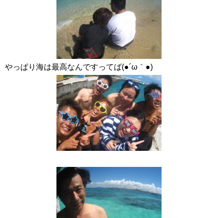
やっぱり海は最高なんですってば(●´ω｀●)