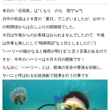
本日の「石垣島」は”くもり のち 雨”(*’ω’*)
日中の気温は２８度の「夏日」でございましたが、おやつ
の時間頃からは久しぶりの雨模様でした。
今日は午後からのお客様はおられませんでしたので、午後
は作業も無しにして”晴耕雨読”な１日としました(‘◇’)ゞ
”ハーリーの鐘がなると梅雨が明ける”と言う言葉があるので
すが、今年のハーリーは６月６日の開催です！
ちなみに「ハーリー」とは、航海の安全や豊漁を祈願し、
サバニと呼ばれる伝統漁船で競漕を行う行事です