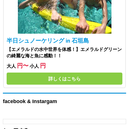
半日シュノーケリング in 石垣島
【エメラルドの水中世界を体感！】エメラルドグリーン
の綺麗な海と魚に感動！！
円〜
円
大人
小人
詳しくはこちら
facebook & Instargam