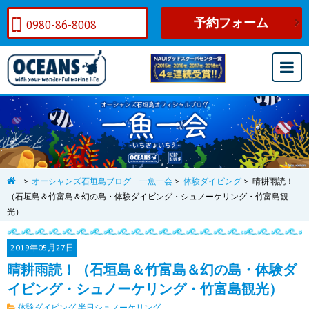
予約フォーム
0980-86-8008
>
オーシャンズ石垣島ブログ 一魚一会
>
体験ダイビング
>
晴耕雨読！
（石垣島＆竹富島＆幻の島・体験ダイビング・シュノーケリング・竹富島観
光）
2019年
05月27日
晴耕雨読！（石垣島＆竹富島＆幻の島・体験ダ
イビング・シュノーケリング・竹富島観光）
体験ダイビング
半日シュノーケリング