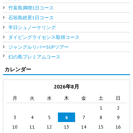
竹富島満喫1日コース
石垣島絶景1日コース
半日シュノーケリング
ダイビングライセンス取得コース
ジャングルリバーSUPツアー
幻の島プレミアムコース
カレンダー
2026年8月
月
火
水
木
金
土
日
1
2
3
4
5
6
7
8
9
10
11
12
13
14
15
16