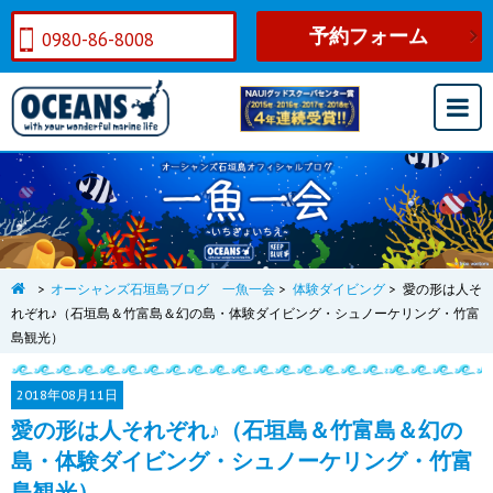
予約フォーム
0980-86-8008
>
オーシャンズ石垣島ブログ 一魚一会
>
体験ダイビング
>
愛の形は人そ
れぞれ♪（石垣島＆竹富島＆幻の島・体験ダイビング・シュノーケリング・竹富
島観光）
2018年
08月11日
愛の形は人それぞれ♪（石垣島＆竹富島＆幻の
島・体験ダイビング・シュノーケリング・竹富
島観光）