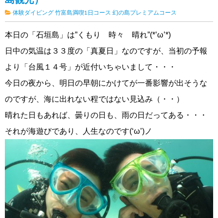
体験ダイビング
竹富島満喫1日コース
幻の島プレミアムコース
本日の「石垣島」は”くもり 時々 晴れ”(*’ω’*)
日中の気温は３３度の「真夏日」なのですが、当初の予報
より「台風１４号」が近付いちゃいまして・・・
今日の夜から、明日の早朝にかけてが一番影響が出そうな
のですが、海に出れない程ではない見込み（・・）
晴れた日もあれば、曇りの日も、雨の日だってある・・・
それが海遊びであり、人生なのです(‘ω’)ノ