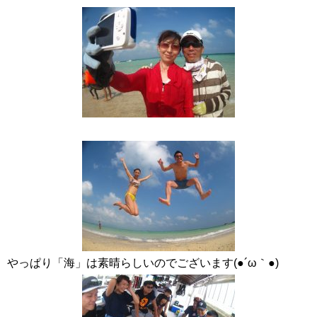
やっぱり「海」は素晴らしいのでございます(●´ω｀●)