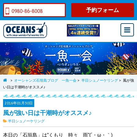
予約フォーム
0980-86-8008
>
オーシャンズ石垣島ブログ 一魚一会
>
半日シュノーケリング
>
風が強
い日は干潮時がオススメ♪
2016年
01月30日
風が強い日は干潮時がオススメ♪
半日シュノーケリング
本日の「石垣島」は”くもり 時々 雨”(´・ω・｀)